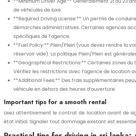
**Minimum Driver Age:** Généralement 21 ou 23 ans
de véhicules de luxe.
**Required Driving License:** Un permis de conduire
démarches administratives. Certaines agences acce
spécifiques de l’agence.
**Fuel Policy:** Plein/Plein (vous devez rendre la vo
réservoir vide). La politique Plein/Plein est généra
**Geographical Restrictions:** Certaines zones du S
Vérifiez les restrictions avec l’agence de location a
**Additional Fees:** Des frais supplémentaires peuv
véhicule en dehors des heures d’ouverture.
Important tips for a smooth rental
Lisez attentivement le contrat de location avant de s
état initial. Signaler tout dommage existant est essentiel
Practical tips for driving in sri lanka: