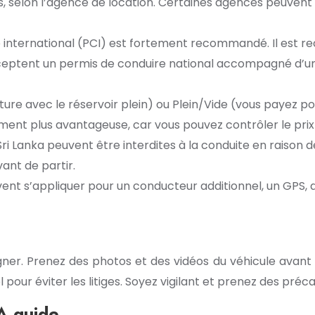
, selon l’agence de location. Certaines agences peuvent 
 international (PCI) est fortement recommandé. Il est rec
ptent un permis de conduire national accompagné d’une tr
iture avec le réservoir plein) ou Plein/Vide (vous payez pou
lement plus avantageuse, car vous pouvez contrôler le pri
ri Lanka peuvent être interdites à la conduite en raison
vant de partir.
ent s’appliquer pour un conducteur additionnel, un GPS, d
igner. Prenez des photos et des vidéos du véhicule avan
 pour éviter les litiges. Soyez vigilant et prenez des préca
 A guide