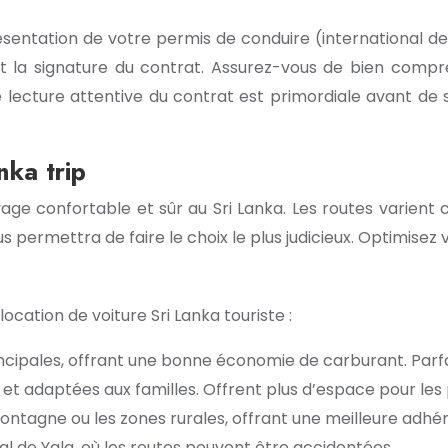
sentation de votre permis de conduire (international d
ant la signature du contrat. Assurez-vous de bien comp
 lecture attentive du contrat est primordiale avant de s
nka trip
oyage confortable et sûr au Sri Lanka. Les routes varien
ous permettra de faire le choix le plus judicieux. Optimise
ocation de voiture Sri Lanka touriste :
principales, offrant une bonne économie de carburant. Parfa
s et adaptées aux familles. Offrent plus d’espace pour les
tagne ou les zones rurales, offrant une meilleure adhére
l de Yala, où les routes peuvent être accidentées.