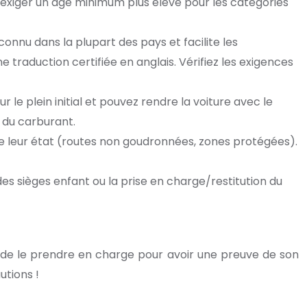
exiger un âge minimum plus élevé pour les catégories
onnu dans la plupart des pays et facilite les
aduction certifiée en anglais. Vérifiez les exigences
r le plein initial et pouvez rendre la voiture avec le
x du carburant.
 de leur état (routes non goudronnées, zones protégées).
es sièges enfant ou la prise en charge/restitution du
t de le prendre en charge pour avoir une preuve de son
utions !