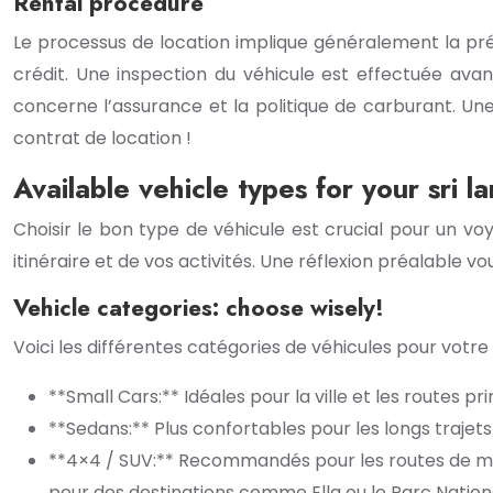
Rental procedure
Le processus de location implique généralement la pré
crédit. Une inspection du véhicule est effectuée av
concerne l’assurance et la politique de carburant. Une
contrat de location !
Available vehicle types for your sri la
Choisir le bon type de véhicule est crucial pour un v
itinéraire et de vos activités. Une réflexion préalable v
Vehicle categories: choose wisely!
Voici les différentes catégories de véhicules pour votre l
**Small Cars:** Idéales pour la ville et les routes 
**Sedans:** Plus confortables pour les longs trajet
**4×4 / SUV:** Recommandés pour les routes de mon
pour des destinations comme Ella ou le Parc Nationa