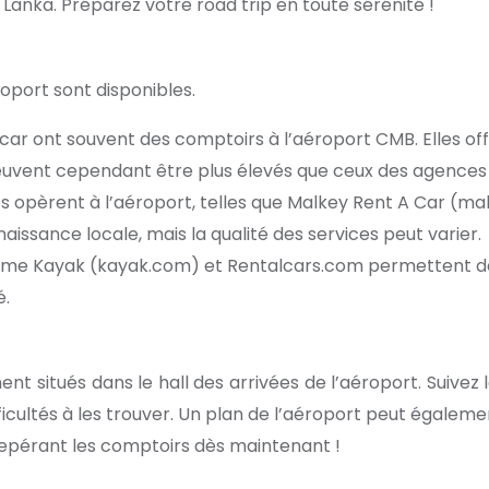
Lanka. Préparez votre road trip en toute sérénité !
oport sont disponibles.
opcar ont souvent des comptoirs à l’aéroport CMB. Elles o
 peuvent cependant être plus élevés que ceux des agences 
opèrent à l’aéroport, telles que Malkey Rent A Car (malk
aissance locale, mais la qualité des services peut varier.
me Kayak (kayak.com) et Rentalcars.com permettent de 
é.
nt situés dans le hall des arrivées de l’aéroport. Suivez
ficultés à les trouver. Un plan de l’aéroport peut égaleme
 repérant les comptoirs dès maintenant !