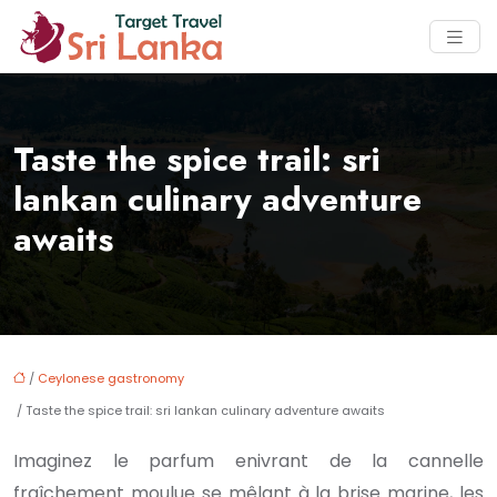
Taste the spice trail: sri
lankan culinary adventure
awaits
/
Ceylonese gastronomy
/ Taste the spice trail: sri lankan culinary adventure awaits
Imaginez le parfum enivrant de la cannelle
fraîchement moulue se mêlant à la brise marine, les